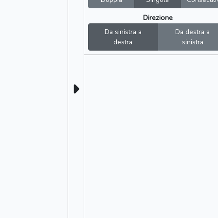
Direzione
Da sinistra a
Da destra a
destra
sinistra