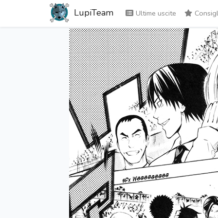
LupiTeam
Ultime uscite
Consigl