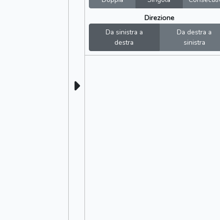
Direzione
Da sinistra a
Da destra a
destra
sinistra