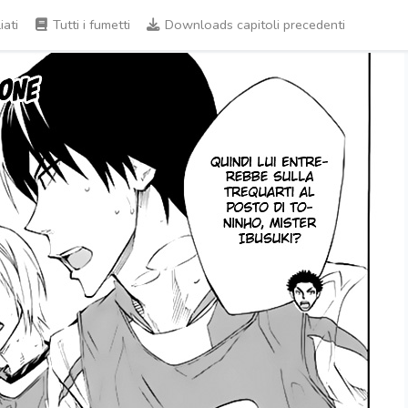
iati
Tutti i fumetti
Downloads capitoli precedenti