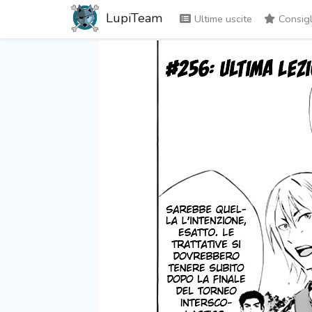
LupiTeam
Ultime uscite
Consigl